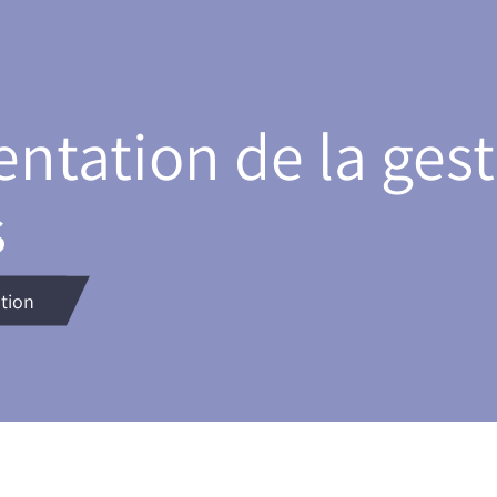
entation de la ges
s
tion