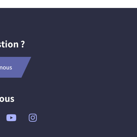
tion ?
-nous
nous