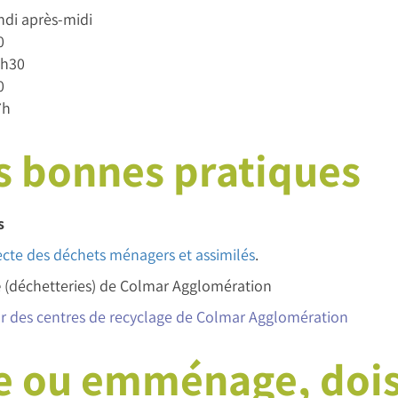
undi après-midi
0
7h30
0
7h
s bonnes pratiques
s
ecte des déchets ménagers et assimilés
.
e
(déchetteries) de Colmar Agglomération
ur des centres de recyclage de Colmar Agglomération
 ou emménage, dois-