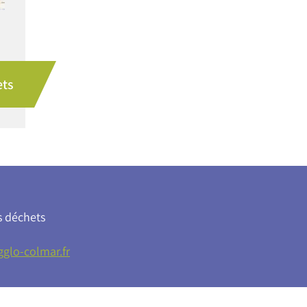
ets
s déchets
glo-colmar.fr