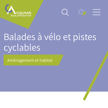
Aller
Main
au
navigation
contenu
principal
Balades à vélo et pistes
cyclables
Aménagement et habitat