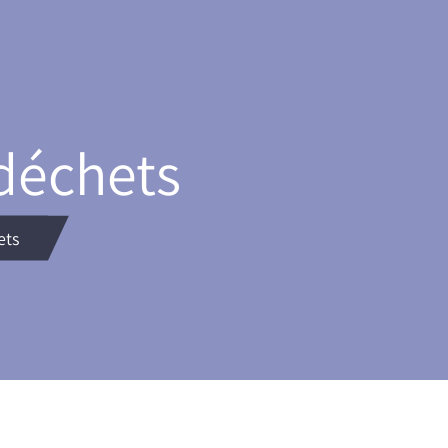
déchets
ets