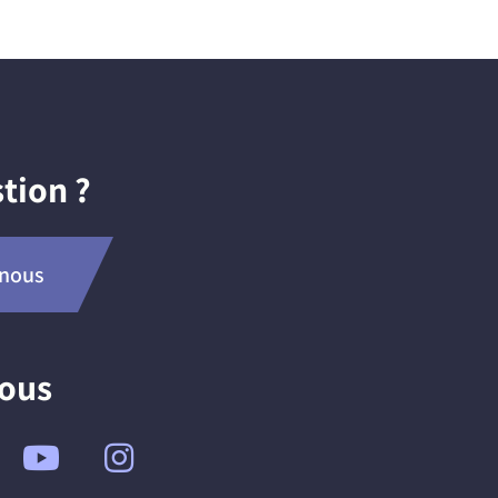
tion ?
-nous
nous