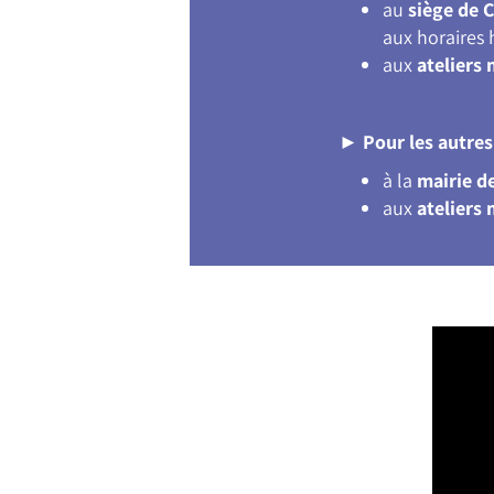
au
siège de 
aux horaires 
aux
ateliers
►
Pour les autr
à la
mairie d
aux
ateliers