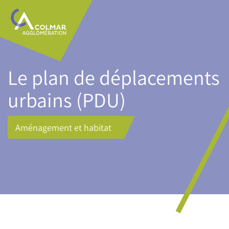
Aller
Main
au
navigation
contenu
principal
Le plan de déplacements
urbains (PDU)
Aménagement et habitat