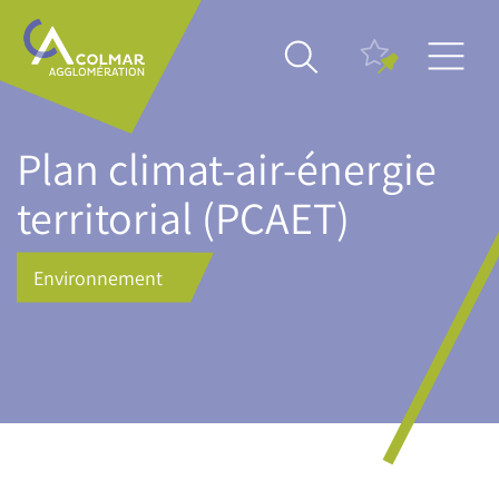
Aller
Main
au
navigation
contenu
principal
Plan climat-air-énergie
territorial (PCAET)
Environnement