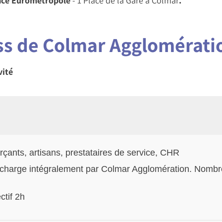
sace Eurométropole
- 1 Place de la Gare à Colmar
.
ss de Colmar Agglomérati
vité
ants, artisans, prestataires de service, CHR
n charge intégralement par Colmar Agglomération. Nombre
ctif 2h