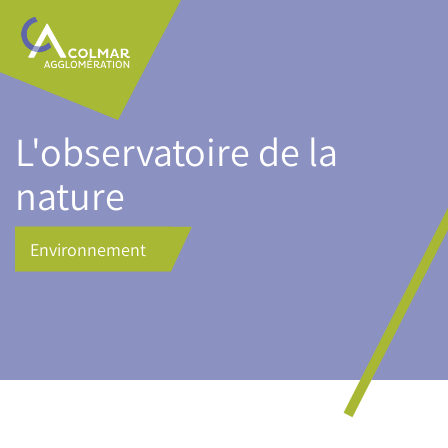
Aller
Main
au
navigation
contenu
principal
L'observatoire de la
nature
Environnement