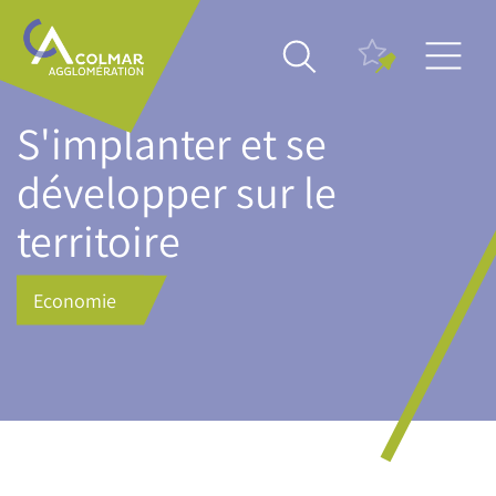
Aller
Main
au
navigation
contenu
principal
S'implanter et se
développer sur le
territoire
Economie