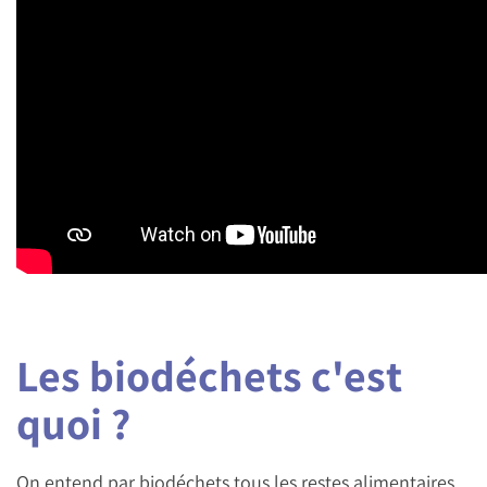
Les biodéchets c'est
quoi ?
On entend par biodéchets tous les restes alimentaires