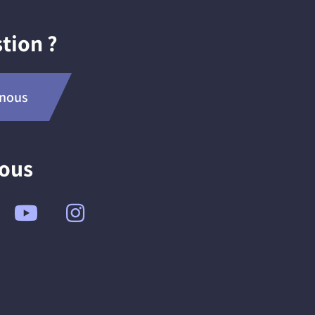
tion ?
-nous
nous