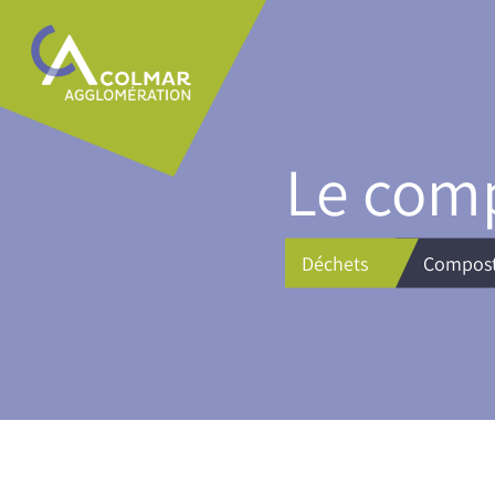
Aller
Main
au
navigation
contenu
principal
Le com
Déchets
Compos