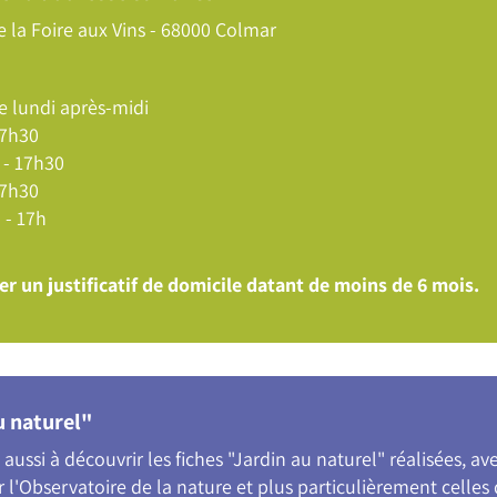
e la Foire aux Vins - 68000 Colmar
le lundi après-midi
17h30
 - 17h30
17h30
 - 17h
er un justificatif de domicile datant de moins de 6 mois.
u naturel"
aussi à découvrir les fiches "Jardin au naturel" réalisées, a
l'Observatoire de la nature et plus particulièrement celles d