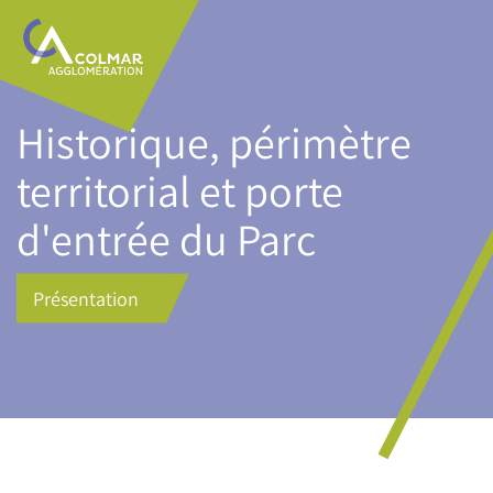
Aller
Main
au
navigation
contenu
principal
Historique, périmètre
territorial et porte
d'entrée du Parc
Présentation