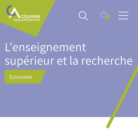
Aller
Main
au
navigation
contenu
principal
L'enseignement
supérieur et la recherche
Economie