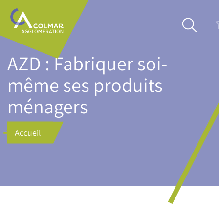
Aller
Main
au
navigation
contenu
principal
AZD : Fabriquer soi-
même ses produits
ménagers
Accueil