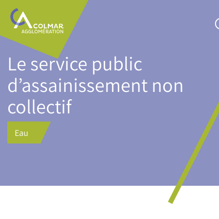
Aller
Main
au
navigation
contenu
principal
Le service public
d’assainissement non
collectif
Eau