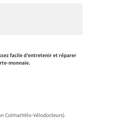
ez facile d’entretenir et réparer
porte-monnaie.
tion ColmarVélo-Vélodocteurs).