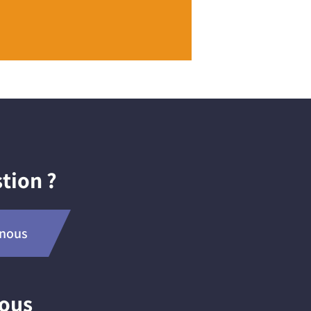
tion ?
-nous
nous