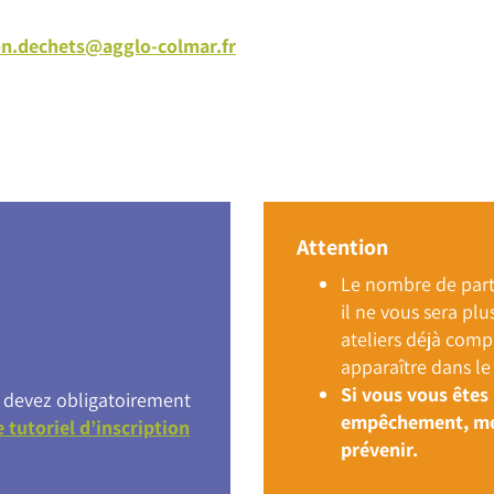
on.dechets@agglo-colmar.fr
Attention
Le nombre de parti
il ne vous sera plu
ateliers déjà compl
apparaître dans le 
Si vous vous êtes 
us devez obligatoirement
empêchement, mer
e tutoriel d’inscription
prévenir.