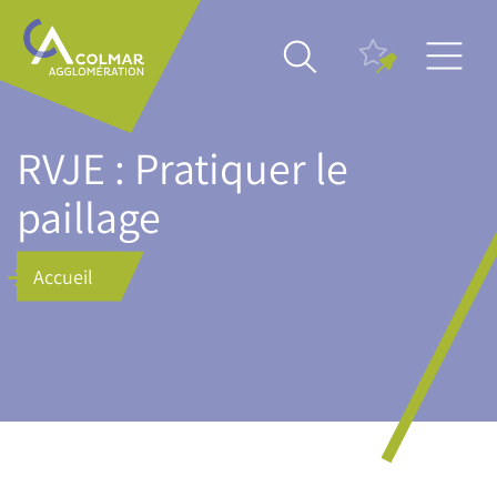
Aller
Main
au
navigation
contenu
principal
RVJE : Pratiquer le
paillage
Accueil