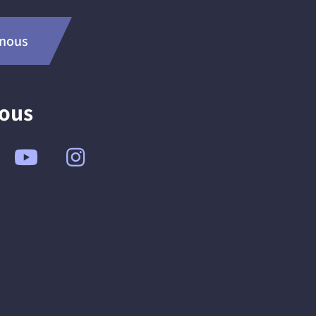
-nous
nous