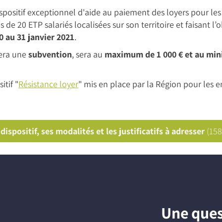
ositif exceptionnel d'aide au paiement des loyers pour les 
 de 20 ETP salariés localisées sur son territoire et faisant l’
0 au 31 janvier 2021
.
sera une
subvention
, sera au
maximum de 1 000 € et au min
itif "
Résistance loyer
" mis en place par la Région pour les 
ispositif, ses modalités et les justificatifs à adresser
(15
Une ques