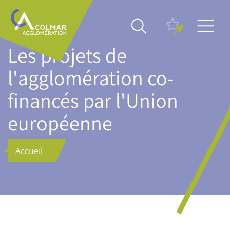
Aller
Main
au
navigation
contenu
principal
Les projets de
l'agglomération co-
financés par l'Union
européenne
Accueil