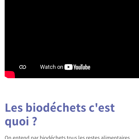
Les biodéchets c'est
quoi ?
On entend par biodéchets tous les restes alimentaires