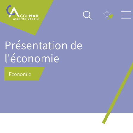
Aller
Main
au
navigation
contenu
principal
Présentation de
l'économie
Economie