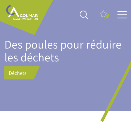
Aller
Main
au
navigation
contenu
principal
Des poules pour réduire
les déchets
Déchets