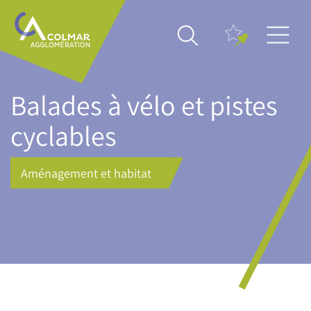
Aller
Main
au
navigation
contenu
principal
Balades à vélo et pistes
cyclables
Aménagement et habitat