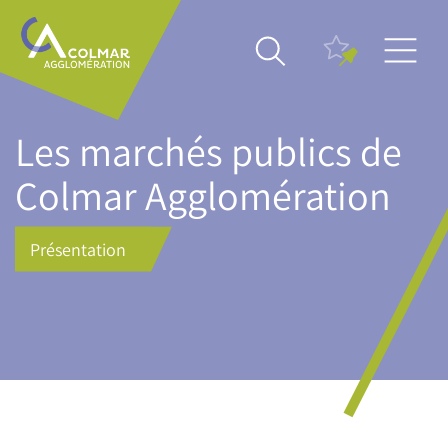
Aller
Main
au
navigation
contenu
principal
Les marchés publics de
Colmar Agglomération
Présentation