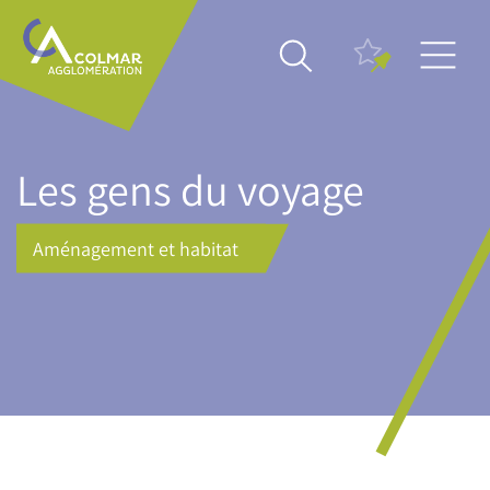
Aller
Main
au
navigation
contenu
principal
Les gens du voyage
Aménagement et habitat