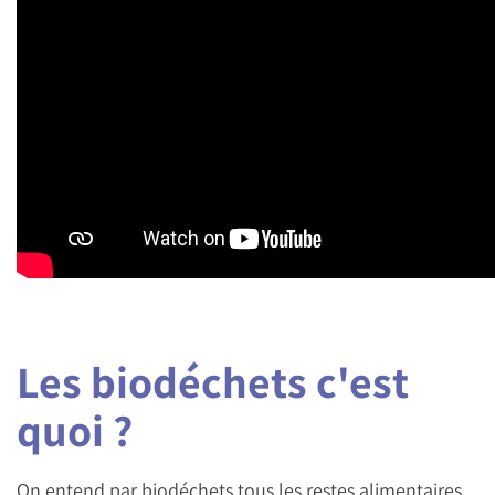
Les biodéchets c'est
quoi ?
On entend par biodéchets tous les restes alimentaires