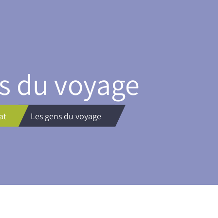
s du voyage
at
Les gens du voyage