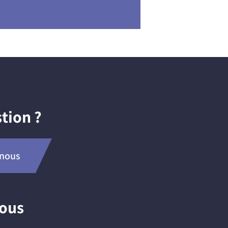
tion ?
-nous
nous