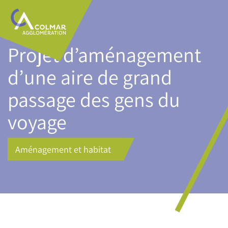
Aller
Main
au
navigation
contenu
principal
Projet d’aménagement
d’une aire de grand
passage des gens du
voyage
Aménagement et habitat