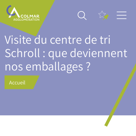
Aller
Main
au
navigation
contenu
principal
Visite du centre de tri
Schroll : que deviennent
nos emballages ?
Accueil