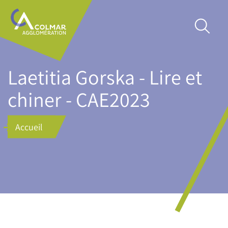
Aller
Main
au
navigation
contenu
principal
Laetitia Gorska - Lire et
chiner - CAE2023
Accueil