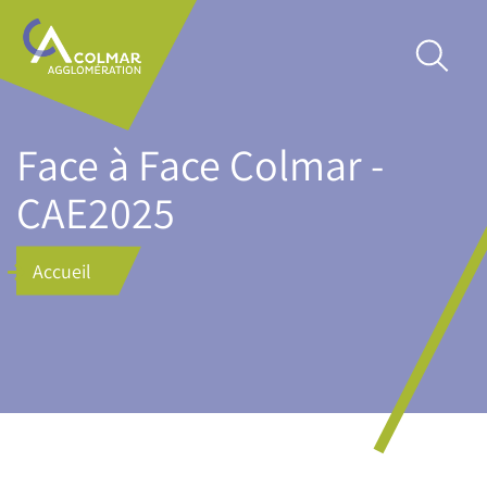
Aller
Main
au
navigation
contenu
principal
Face à Face Colmar -
CAE2025
Accueil