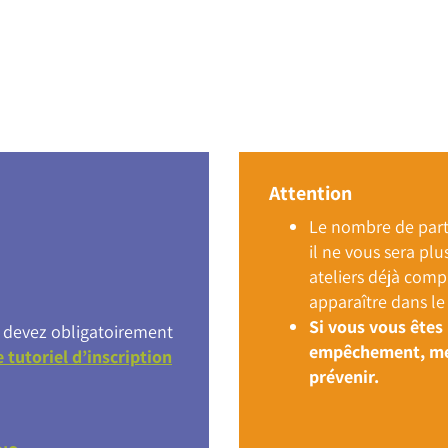
Attention
Le nombre de parti
il ne vous sera plu
ateliers déjà compl
apparaître dans le 
Si vous vous êtes 
us devez obligatoirement
empêchement, mer
e tutoriel d’inscription
prévenir.