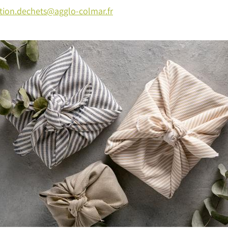
tion.dechets@agglo-colmar.fr