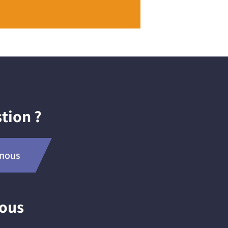
tion ?
-nous
nous