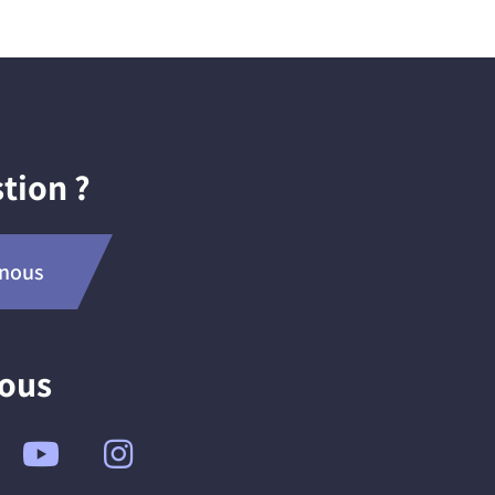
tion ?
-nous
nous