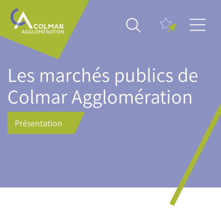
Skip
Main
to
navigation
main
content
Les marchés publics de
Colmar Agglomération
Présentation