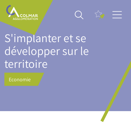
Skip
Main
to
navigation
main
content
S'implanter et se
développer sur le
territoire
Economie